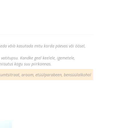
seda võib kasutada mitu korda päevas või öösel,
 vatitupsu. Kandke geel keelele, igemetele,
niisutus kogu suu piirkonnas.
triumtsitraat, aroom, etüülparabeen, bensüülalkohol