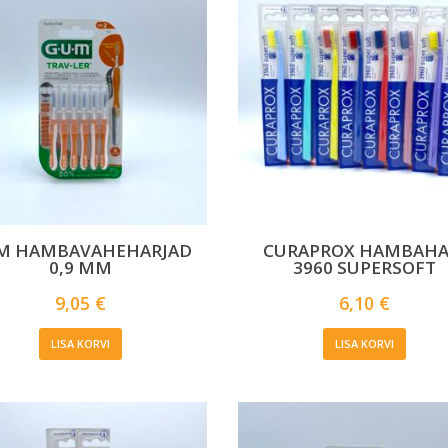
M HAMBAVAHEHARJAD
CURAPROX HAMBAHA
0,9 MM
3960 SUPERSOFT
9,05
€
6,10
€
LISA KORVI
LISA KORVI