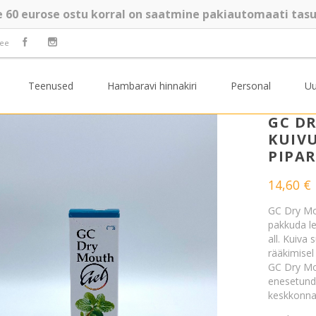
e 60 eurose ostu korral on saatmine pakiautomaati tasu
.ee
Teenused
Hambaravi hinnakiri
Personal
Uu
GC D
KUIVU
PIPA
14,60
€
GC Dry Mou
pakkuda l
all. Kuiva
rääkimise
GC Dry Mo
enesetunde
keskkonna