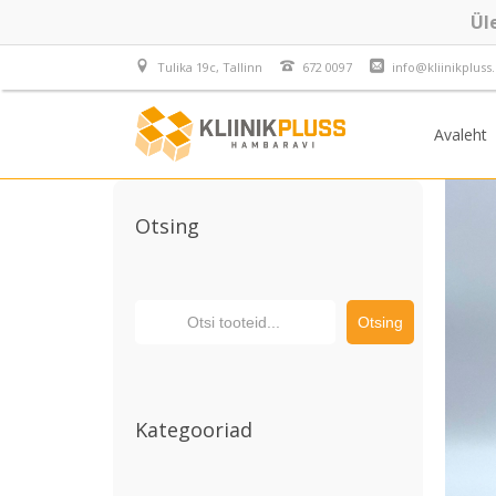
Ül
Tulika 19c, Tallinn
672 0097
info@kliinikpluss
Avaleht
Otsing
Otsing
Kategooriad