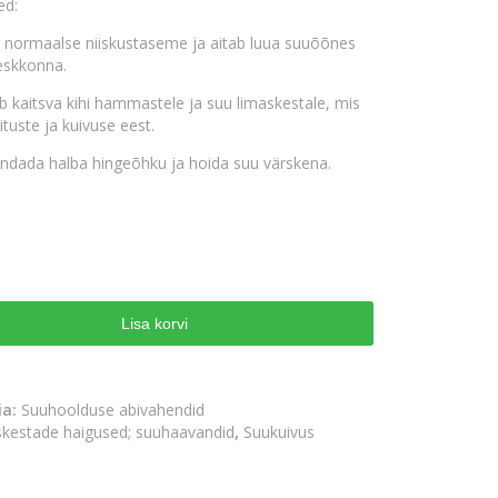
ed:
 normaalse niiskustaseme ja aitab luua suuõõnes
eskkonna.
kaitsva kihi hammastele ja suu limaskestale, mis
ituste ja kuivuse eest.
endada halba hingeõhku ja hoida suu värskena.
Lisa korvi
8
ia:
Suuhoolduse abivahendid
kestade haigused; suuhaavandid
,
Suukuivus
C