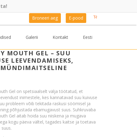
ta!
Broneeri aeg
E-pood
dised
Galerii
Kontakt
Eesti
RY MOUTH GEL – SUU
SE LEEVENDAMISEKS,
RMÜNDIMAITSELINE
th Gel on spetsiaalselt välja töötatud, et
eevendust inimestele, kes kannatavad suu kuivuse
 suu probleem võib tekitada raskusi söömisel ja
l ning põhjustada ebamugavust suus. Suhkruvaba
uth Gel aitab hoida suu niiskena ja mugava
ga kogu päeva vältel, tagades kaitse ja toetava
 suus.