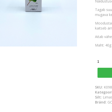
Näidustus
Tagab suu
mugava k
Moodustab 
kaitseb ärr
Aitab väh
Maht: 40g
SKU:
K09
Kategoor
Silt:
Limas
Bränd:
G