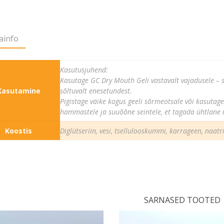
ainfo
Kasutusjuhend:
Kasutage GC Dry Mouth Geli vastavalt vajadusele – 
Kasutamine
sõltuvalt enesetundest.
Pigistage väike kogus geeli sõrmeotsale või kasutage
hammastele ja suuõõne seintele, et tagada ühtlane 
Koostis
Diglütseriin, vesi, tsellulooskummi, karrageen, naa
SARNASED TOOTED