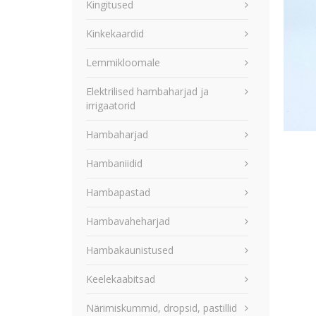
Kingitused
Kinkekaardid
Lemmikloomale
Elektrilised hambaharjad ja
irrigaatorid
Hambaharjad
Hambaniidid
Hambapastad
Hambavaheharjad
Hambakaunistused
Keelekaabitsad
Närimiskummid, dropsid, pastillid